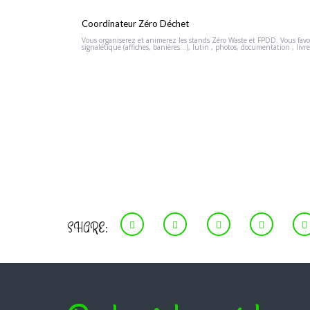
Coordinateur Zéro Déchet
Vous organiserez et animerez les stands Zéro Waste et FPDD. Vous favor
signalétique (affiches, banières…), lutin , photos, documentation , liv
SHARE: