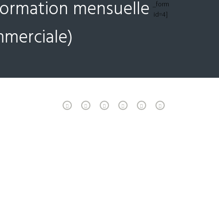
nformation mensuelle
_form
id=4]
mmerciale)