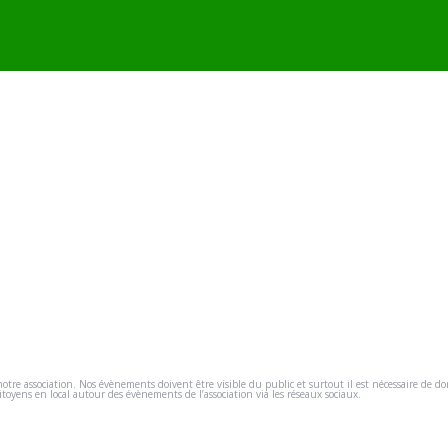
e association. Nos évènements doivent être visible du public et surtout il est nécessaire de do
toyens en local autour des évènements de l’association via les réseaux sociaux.