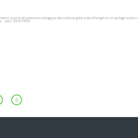
iserez la prise de conscience écologique des visiteurs grâce à des échanges et un partage autour 
res... pour ZW et FPDD