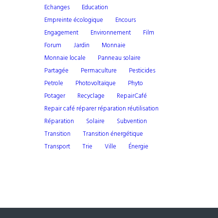
echanges
education
empreinte écologique
Encours
engagement
environnement
film
forum
jardin
monnaie
monnaie locale
panneau solaire
partagée
permaculture
pesticides
petrole
photovoltaïque
phyto
potager
recyclage
RepairCafé
repair café réparer réparation réutilisation
Réparation
solaire
subvention
transition
transition énergétique
transport
trie
ville
énergie