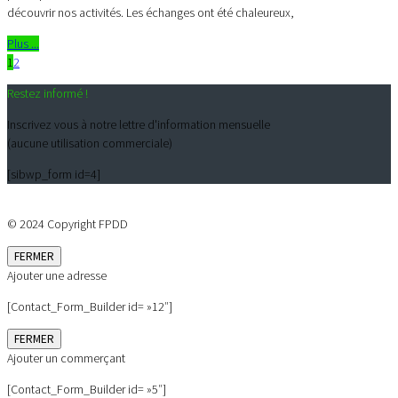
découvrir nos activités. Les échanges ont été chaleureux,
Plus ...
1
2
Restez informé !
Inscrivez vous à notre lettre d'information mensuelle
(aucune utilisation commerciale)
[sibwp_form id=4]
© 2024 Copyright FPDD
FERMER
Ajouter une adresse
[Contact_Form_Builder id= »12″]
FERMER
Ajouter un commerçant
[Contact_Form_Builder id= »5″]