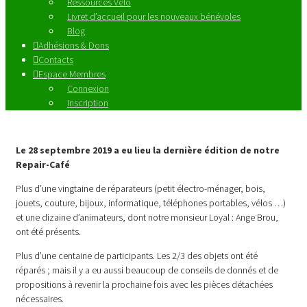
Ressources Vélo
Livret d’accueil pour les nouveaux bénévoles
Blog
Adhésions & Dons
Contacts
Espace Membres
Connexion
Inscription
Le 28 septembre 2019 a eu lieu la dernière édition de notre
Repair-Café
Plus d’une vingtaine de réparateurs (petit électro-ménager, bois,
jouets, couture, bijoux, informatique, téléphones portables, vélos …)
et une dizaine d’animateurs, dont notre monsieur Loyal : Ange Brou,
ont été présents.
Plus d’une centaine de participants. Les 2/3 des objets ont été
réparés ; mais il y a eu aussi beaucoup de conseils de donnés et de
propositions à revenir la prochaine fois avec les pièces détachées
nécessaires.