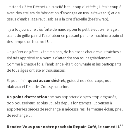
Le stand « Zéro Déchet » a suscité beaucoup d’intérêt ; il était couplé
avec des ateliers de fabrication d’éponges en tissus (tawashis) et de
tissus d’emballage réutilisables à la cire d’abeille (bee’s wrap).
Il y a toujours une très forte demande pour le petit électro-ménager,
allant du grille-pain à l’aspirateur en passant par une machine à pain et
des lampes de tout poil !…
Un goûter de gâteaux fait maison, de boissons chaudes ou fraiches a
été très apprécié et a permis d’attendre son tour agréablement.
Comme à chaque fois, l’ambiance était conviviale et les participants
de tous âges ont été enthousiastes.
Et pour finir,
quasi aucun déchet
, grâce à nos éco-cups, nos
plateaux et l’eau de Croissy sur seine.
Un point d’attention
: ne pas apporter d’objets trop dégradés,
trop poussiéreux et plus utilisés depuis longtemps .Et penser à
apporter les pièces de rechange si nécessaires : fermeture éclair, pneu
de rechange….
er
Rendez-Vous pour notre prochain Repair-Café, le samedi 1