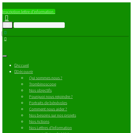
Inscription lettre d'information :
Accueil
Découvrir
Qui sommes nous ?
Trombinoscope
Nos objectifs
Pourquoi nous rejoindre ?
Portraits de bénévoles
Comment nous aider ?
Nos besoins sur nos projets
Nos Actions
Nos Lettres d'Information