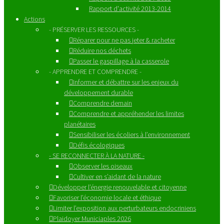
Rapport d'activité 2013-2014
Actions
- PRÉSERVER LES RESSOURCES -
Réparer pour ne pas jeter & racheter
Réduire nos déchets
Passer le gaspillage à la casserole
- APPRENDRE ET COMPRENDRE -
Informer et débattre sur les enjeux du
développement durable
Comprendre demain
Comprendre et appréhender les limites
planétaires
Sensibiliser les écoliers à l’environnement
Défis écologiques
- SE RECONNECTER À LA NATURE -
Observer les oiseaux
Cultiver en s’aidant de la nature
Développer l’énergie renouvelable et citoyenne
Favoriser l’économie locale et éthique
Limiter l’exposition aux perturbateurs endocriniens
Plaidoyer Municiaples 2026