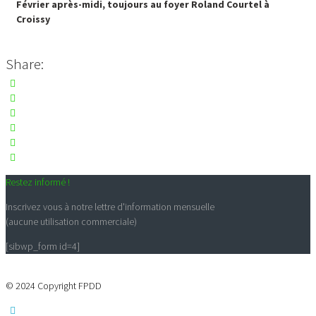
Février après-midi, toujours au foyer Roland Courtel à
Croissy
Share:
Restez informé !
Inscrivez vous à notre lettre d'information mensuelle
(aucune utilisation commerciale)
[sibwp_form id=4]
© 2024 Copyright FPDD