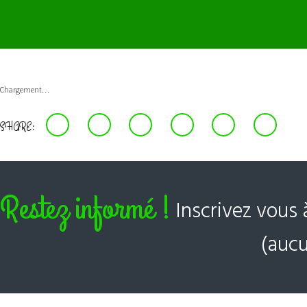
Chargement…
SHARE:
Restez informé !
Inscrivez vous 
(aucu