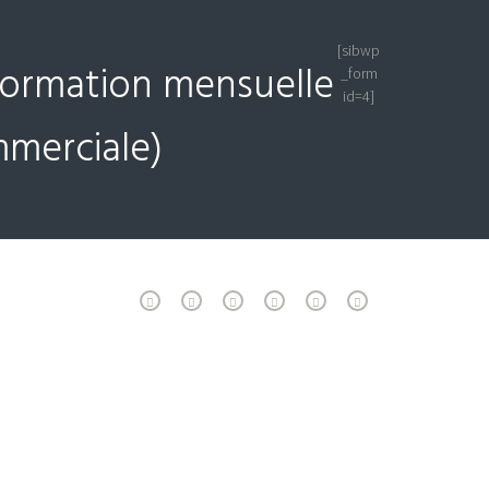
[sibwp
nformation mensuelle
_form
id=4]
mmerciale)