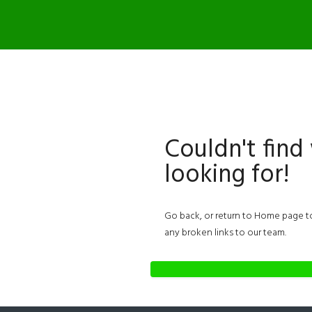
Couldn't find
looking for!
Go back, or return to
Home page
t
any broken links to our team.