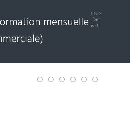
[sibwp
nformation mensuelle
_form
id=4]
mmerciale)