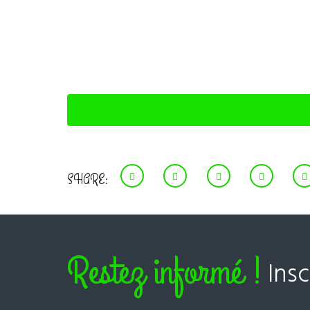
SHARE:
Restez informé !
Ins