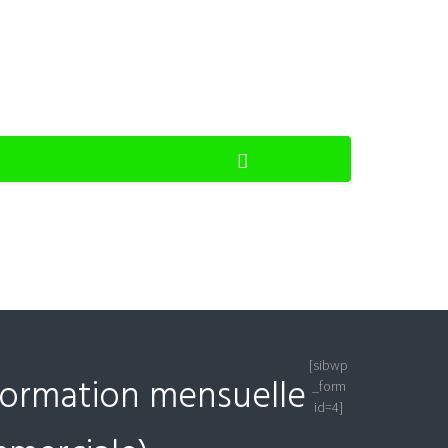
[sibwp
nformation mensuelle
_form
id=4]