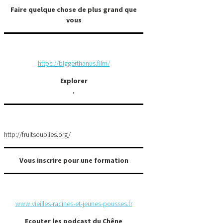
Faire quelque chose de plus grand que
vous
https://biggerthanus.film/
Explorer
.
http://fruitsoublies.org/
Vous inscrire pour une formation
www.vieilles-racines-et-jeunes-pousses.fr
Ecouter les podcast du Chêne