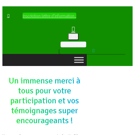
Inscription lettre d'information :
Un immense merci à
tous pour votre
participation et vos
témoignages super
encourageants !