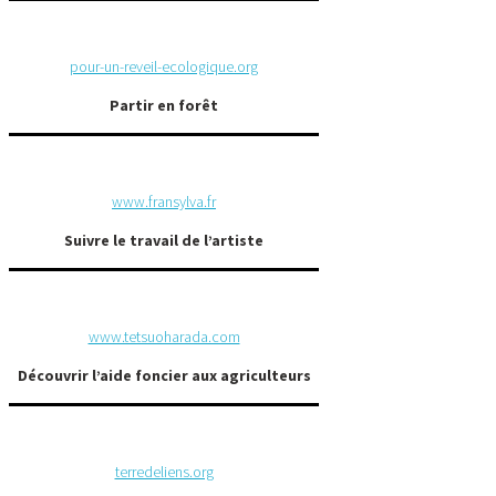
pour-un-reveil-ecologique.org
Partir en forêt
www.fransylva.fr
Suivre le travail de l’artiste
www.tetsuoharada.com
Découvrir l’aide foncier aux agriculteurs
terredeliens.org