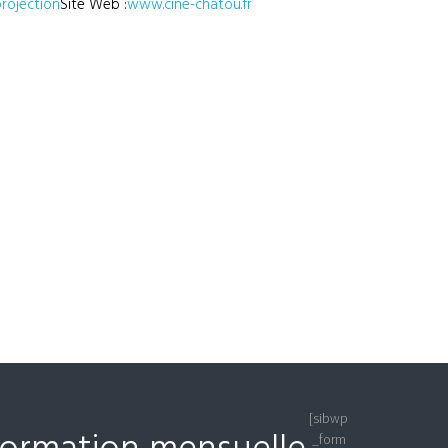
rojection
Site Web :
www.cine-chatou.fr
[sibwp
_form