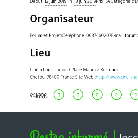
Début :
12 juin 2019
Fin :
18 juin 2019
Prix :6€Catégorie d’
Organisateur
Forum et ProjetsTéléphone :0687460207E-mail :forump
Lieu
Ciném Louis Jouvet3 Place Maurice Berteaux
Chatou, 78400 France Site Web :
http://www.cine-chat
SHARE:
Restez informé !