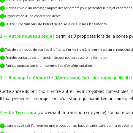
Un RV sera pris avec la mairie à ce sujet
Nicolas envoie un message auprès des adhérents pour présenter le projet et demander
Organisation d’une conférence-débat
Titre : Produisons de l’électricité solaire sur nos bâtiments
2 — Autre
nouveau projet
parmi les 3 proposés lors de la soirée po
Troc de graines ou de plantes, Grafitérie
, formation à la permaculture
, nous chois
Prendre contact avec un spécialiste, qui pourrait assurer la formation Gro
Patricia propose son jardin comme lieu d’expérimentation
3 —
Biocoop La Chouette (Montesson) font des dons qu’ils distr
Cette année ils ont choisi entre autre : les incroyables comestibles,
Il faut présenter un projet lors d’un stand qui aurait lieu un samedi
4 —
Le Tiers-Lieu
(concernant la transition citoyenne) souhaité dans
Jeanne avait fait l’an dernier une proposition au budget participatif, qui n’a pas été r