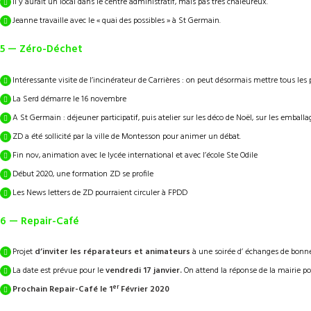
Il y aurait un local dans le centre administratif, mais pas très chaleureux.
Jeanne travaille avec le « quai des possibles » à St Germain.
5 — Zéro-Déchet
Intéressante visite de l’incinérateur de Carrières : on peut désormais mettre tous les p
La Serd démarre le 16 novembre
A St Germain : déjeuner participatif, puis atelier sur les déco de Noël, sur les emball
ZD a été sollicité par la ville de Montesson pour animer un débat.
Fin nov, animation avec le lycée international et avec l’école Ste Odile
Début 2020, une formation ZD se profile
Les News letters de ZD pourraient circuler à FPDD
6 — Repair-Café
Projet
d’inviter les réparateurs et animateurs
à une soirée d’ échanges de bonnes
La date est prévue pour le
vendredi 17 janvier.
On attend la réponse de la mairie pou
er
Prochain Repair-Café le 1
Février 2020