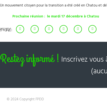
Un mouvement citoyen pour la transition a été créé en Chatou et dé
Prochaine réunion : le mardi 17 décembre à Chatou
SHARE:
Restez informé !
Inscrivez vous 
(aucu
© 2024 Copyright FPDD