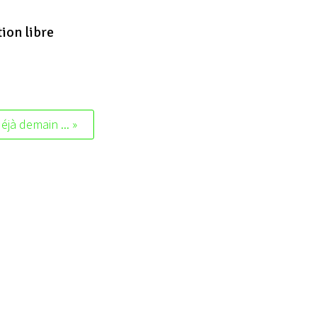
tion libre
jà demain ... »