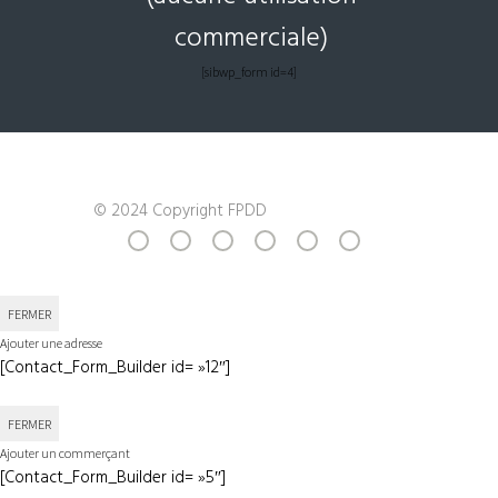
commerciale)
[sibwp_form id=4]
© 2024 Copyright FPDD
FERMER
Ajouter une adresse
[Contact_Form_Builder id= »12″]
FERMER
Ajouter un commerçant
[Contact_Form_Builder id= »5″]