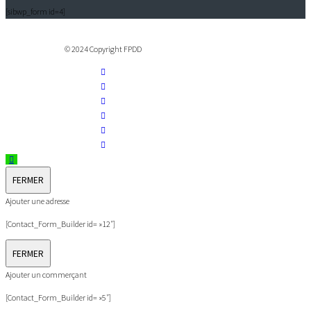
[sibwp_form id=4]
© 2024 Copyright FPDD
FERMER
Ajouter une adresse
[Contact_Form_Builder id= »12″]
FERMER
Ajouter un commerçant
[Contact_Form_Builder id= »5″]