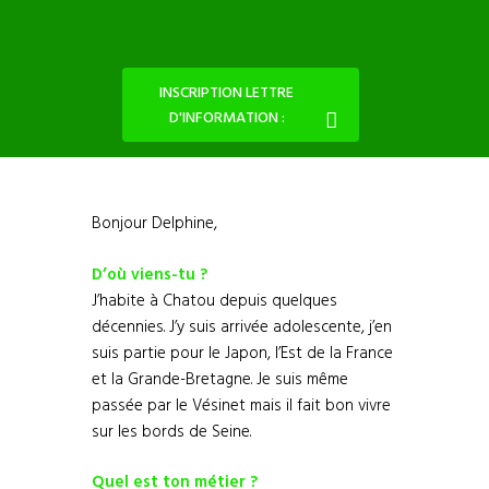
INSCRIPTION LETTRE
D'INFORMATION :
Bonjour Delphine,
D’où viens-tu ?
J’habite à Chatou depuis quelques
décennies. J’y suis arrivée adolescente, j’en
suis partie pour le Japon, l’Est de la France
et la Grande-Bretagne. Je suis même
passée par le Vésinet mais il fait bon vivre
sur les bords de Seine.
Quel est ton métier ?