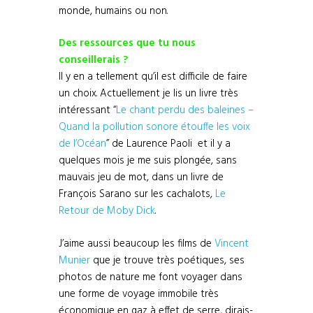
monde, humains ou non.
Des ressources que tu nous
conseillerais ?
Il y en a tellement qu’il est difficile de faire
un choix. Actuellement je lis un livre très
intéressant “
Le chant perdu des baleines –
Quand la pollution sonore étouffe les voix
de l’Océan
” de Laurence Paoli et il y a
quelques mois je me suis plongée, sans
mauvais jeu de mot, dans un livre de
François Sarano sur les cachalots,
Le
Retour de Moby Dick
.
J’aime aussi beaucoup les films de
Vincent
Munier
que je trouve très poétiques, ses
photos de nature me font voyager dans
une forme de voyage immobile très
économique en gaz à effet de serre, dirais-