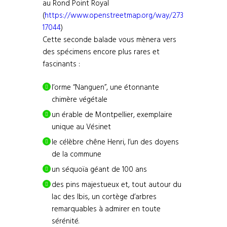
au Rond Point Royal
(
https://www.openstreetmap.org/way/273
17044
)
Cette seconde balade vous mènera vers
des spécimens encore plus rares et
fascinants :
l’orme “Nanguen”, une étonnante
chimère végétale
un érable de Montpellier, exemplaire
unique au Vésinet
le célèbre chêne Henri, l’un des doyens
de la commune
un séquoïa géant de 100 ans
des pins majestueux et, tout autour du
lac des Ibis, un cortège d’arbres
remarquables à admirer en toute
sérénité.