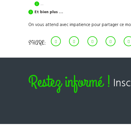
…
Et bien plus …
On vous attend avec impatience pour partager ce momen
SHARE:
Restez informé !
Ins