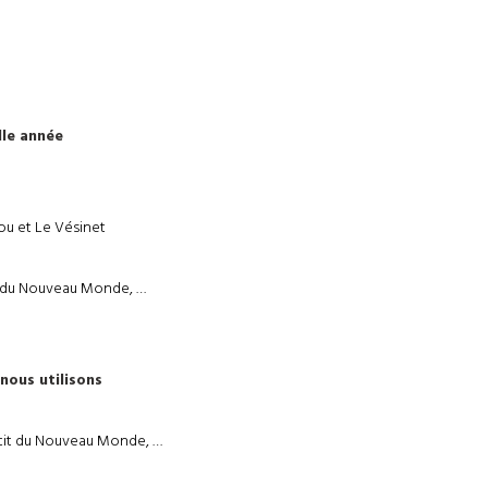
lle année
ou et Le Vésinet
it du Nouveau Monde, …
nous utilisons
Récit du Nouveau Monde, …