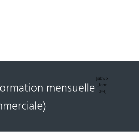
[sibwp
nformation mensuelle
_form
id=4]
mmerciale)