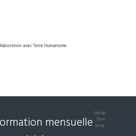
laboration avec Terre Humanisme.
[sibwp
nformation mensuelle
_form
id=4]